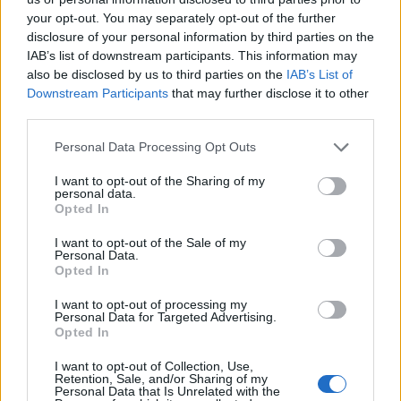
0
your opt-out. You may separately opt-out of the further
Plazas de
Mostrar zona
disclosure of your personal information by third parties on the
109
IAB’s list of downstream participants. This information may
Ocupación: 100%
also be disclosed by us to third parties on the
IAB’s List of
Downstream Participants
that may further disclose it to other
third parties.
Schamann
Personal Data Processing Opt Outs
0
Plazas de
Mostrar zona
I want to opt-out of the Sharing of my
104
personal data.
Opted In
Ocupación: 100%
I want to opt-out of the Sale of my
Personal Data.
Guanarteme
Opted In
82
I want to opt-out of processing my
Plazas de
Personal Data for Targeted Advertising.
Mostrar zona
Opted In
766
Ocupación: 89%
I want to opt-out of Collection, Use,
Retention, Sale, and/or Sharing of my
Personal Data that Is Unrelated with the