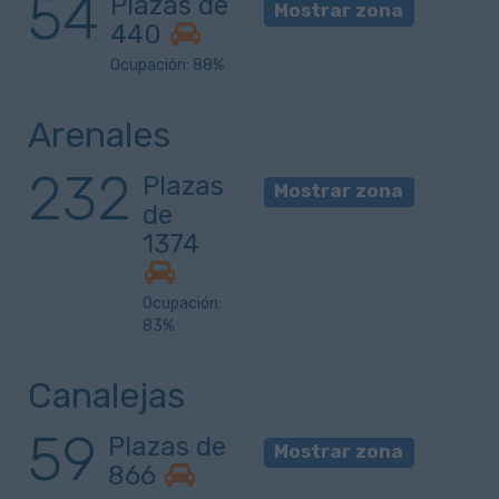
54
Plazas de
Mostrar zona
440
Ocupación: 88%
Arenales
232
Plazas
Mostrar zona
de
1374
Ocupación:
83%
Canalejas
59
Plazas de
Mostrar zona
866