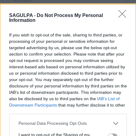
SAGULPA -
Do Not Process My Personal
Matrícula coche 4
Information
If you wish to opt-out of the sale, sharing to third parties, or
Matrícula coche 5
processing of your personal or sensitive information for
targeted advertising by us, please use the below opt-out
section to confirm your selection. Please note that after your
opt-out request is processed you may continue seeing
Normas para la contraseña
interest-based ads based on personal information utilized by
Debe de estar compuesta de al menos 8 caracteres
us or personal information disclosed to third parties prior to
Debe de contener al menos una mayúscula
your opt-out. You may separately opt-out of the further
Debe de contener al menos una minúscula
disclosure of your personal information by third parties on the
Debe de contener al menos un número
IAB’s list of downstream participants. This information may
Debe de contener al menos uno de los siguientes
also be disclosed by us to third parties on the
IAB’s List of
caracteres especiales: #?!@$%&*-^_+<>.;,
Downstream Participants
that may further disclose it to other
third parties.
Contraseña
Personal Data Processing Opt Outs
I want to opt-out of the Sharing of my