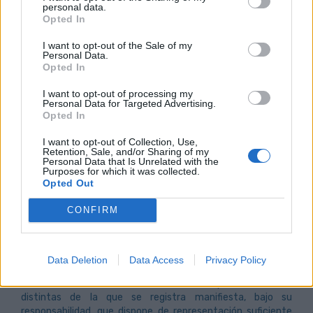
personal data.
Confirme su contraseña
Opted In
I want to opt-out of the Sale of my
Personal Data.
Opted In
I want to opt-out of processing my
Registrarse
Personal Data for Targeted Advertising.
Opted In
I want to opt-out of Collection, Use,
NOTA:
De acuerdo con lo establecido en el
artículo 17 del
Retention, Sale, and/or Sharing of my
Reglamento 2016/679 del Parlamento
Europeo y del
Personal Data that Is Unrelated with the
Purposes for which it was collected.
Consejo
, le informamos que los datos aportados serán
Opted Out
tratados con la finalidad de informarle sobre las
liquidaciones del estacionamiento regulado, así como la
CONFIRM
localización de su vehículo en el Depósito Municipal.
Vd. se compromete a comunicarnos por escrito cualquier
modificación que se produzca en los datos aportados.
Data Deletion
Data Access
Privacy Policy
En el caso de incluirse datos referentes a personas físicas
distintas de la que se registra manifiesta, bajo su
responsabilidad, que dispone de representación suficiente