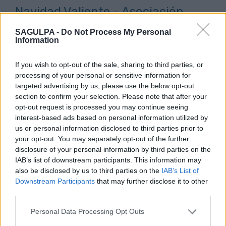
Navidad Valiente - Asociación
Pequeño Valiente
SAGULPA -
Do Not Process My Personal
Information
Descarga la ficha descriptiva del proyecto
If you wish to opt-out of the sale, sharing to third parties, or
Votos:
927
processing of your personal or sensitive information for
targeted advertising by us, please use the below opt-out
“Más Pro Quo, Aulas por la
section to confirm your selection. Please note that after your
Inclusión” - Asociación Pro
opt-out request is processed you may continue seeing
interest-based ads based on personal information utilized by
Inclusiva
us or personal information disclosed to third parties prior to
your opt-out. You may separately opt-out of the further
Descarga la ficha descriptiva del proyecto
disclosure of your personal information by third parties on the
IAB’s list of downstream participants. This information may
Votos:
516
also be disclosed by us to third parties on the
IAB’s List of
Downstream Participants
that may further disclose it to other
Herramienta de Estimulación
third parties.
Cognitiva - Asociación Salud
Personal Data Processing Opt Outs
Mental AFAES