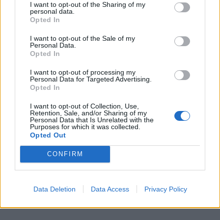
I want to opt-out of the Sharing of my
personal data.
Descarga la ficha descriptiva del proyecto
Opted In
Votos:
487
I want to opt-out of the Sale of my
Personal Data.
Opted In
Actividades para la promoción del
I want to opt-out of processing my
movimiento asociativo y
Personal Data for Targeted Advertising.
participación ciudadana - AVESAR
Opted In
I want to opt-out of Collection, Use,
Descarga la ficha descriptiva del proyecto
Retention, Sale, and/or Sharing of my
Personal Data that Is Unrelated with the
Purposes for which it was collected.
Votos:
413
Opted Out
CONFIRM
Adquisición de vehículo de
transporte de mercancías - Banco
de Alimentos
Data Deletion
Data Access
Privacy Policy
Descarga la ficha descriptiva del proyecto