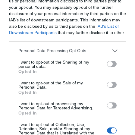
us or personal information disclosed to third parties prior to
En este proceso de participación ciudadana se contabilizaron
your opt-out. You may separately opt-out of the further
54.230 votos
a los 35 proyectos presentados, siendo el
disclosure of your personal information by third parties on the
proyecto propuesto por la
Asociación Canaria contra el
IAB’s list of downstream participants. This information may
Cáncer de Mama y Ginecológico
el más votado con un total
also be disclosed by us to third parties on the
IAB’s List of
de
3.546
, seguido de la iniciativa de la
Asociación de Familias
Downstream Participants
that may further disclose it to other
de Personas con Autismo de Las Palmas
y la
Fundación
third parties.
Pequeño Valiente
, con
3.386 y 3.152 votos
respectivamente.
Personal Data Processing Opt Outs
Este año, mayor compromiso social
I want to opt-out of the Sharing of my
personal data.
La pandemia sanitaria y la consecuente crisis económica
Opted In
impidieron que se pudieran convocar estas ayudas en el año
2020, por lo que el
Consejo de Administración de SAGULPA
I want to opt-out of the Sale of my
Personal Data.
no solo decidió mantener para esta tercera convocatoria la
Opted In
misma partida que en la anterior,
70.000 euros
, sino que
además añadió una aportación adicional de
26.739 euros
.
I want to opt-out of processing my
Personal Data for Targeted Advertising.
En palabras del concejal de Movilidad de Ayuntamiento de Las
Opted In
Palmas de Gran Canaria,
José Eduardo Ramírez
, "un año más,
SAGULPA
ha renovado su compromiso con la sociedad de
Las
I want to opt-out of Collection, Use,
Retention, Sale, and/or Sharing of my
Palmas de Gran Canaria
”. De esta manera, “cuando los
Personal Data that Is Unrelated with the