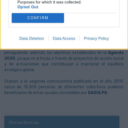
ciudadanos hacen uso de los servicios que presta
SAGULPA
,
Purposes for which it was collected.
Opted Out
colaboran con colectivos que necesitan apoyo para desarrollar
sus actividades y poner en marcha proyectos que busquen el
CONFIRM
beneficio social” y que tienen que ver con la protección y mejora
del medio ambiente y con especial atención a la infancia y la
juventud.
Data Deletion
Data Access
Privacy Policy
En este sentido, esta tercera convocatoria ha reflejado el
compromiso de
SAGULPA
como empresa con la sociedad,
persiguiendo, además, los objetivos establecidos en la
Agenda
2030
, ya que se articula a través de proyectos de acción social
y de actuaciones que contribuyan a mantener el equilibrio
ecológico global.
Gracias a la segunda convocatoria publicada en el año 2019,
cerca de 15.000 personas de diferentes colectivos pudieron
beneficiarse de estas ayudas concedidas por
SAGULPA
.
Últimas Noticias