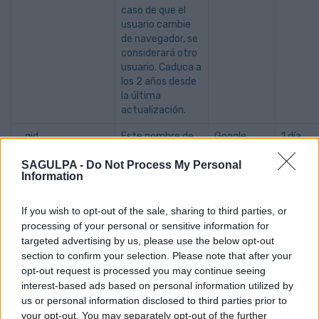
caso de que el
usuario cambie
de navegador, se
considerará otro
usuario. Caduca a
los 2 años desde
la última
actualización.
_gid
Este nombre de
Google
1 día
cookie está
Analytics
SAGULPA -
Do Not Process My Personal
asociado con
Information
Google Analytics.
Se utliza para
identificar a los
If you wish to opt-out of the sale, sharing to third parties, or
usuarios y
processing of your personal or sensitive information for
calcular el
targeted advertising by us, please use the below opt-out
número de
section to confirm your selection. Please note that after your
visitantes.
opt-out request is processed you may continue seeing
interest-based ads based on personal information utilized by
_gat
Recopila
Google
1 minut
us or personal information disclosed to third parties prior to
información
Analytics
your opt-out. You may separately opt-out of the further