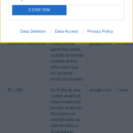
nuestro, Google
hará uso de estas
CONFIRM
cookies para
mejorar su
experiencia de
Data Deletion
Data Access
Privacy Policy
uso.
SEARCH_SAMESITE
Proporcionar
google.com
6 mese
garantías sobre
cuándo se envían
cookies entre
sitios para que
los usuarios
estén protegidos
1P_JAR
Se trata de una
google.com
1 mes
cookie analítica,
relacionada con
Google Analytics.
Almacena un
identificador de
cliente único y
sirve para el