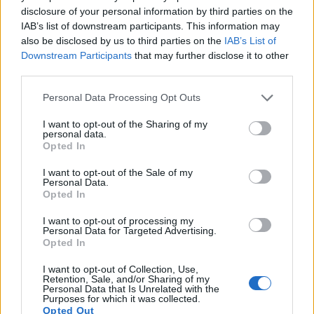
sobre cómo los
disclosure of your personal information by third parties on the
visitantes usan el
IAB’s list of downstream participants. This information may
sitio.
also be disclosed by us to third parties on the
IAB’s List of
NID
Al crear o iniciar
Fin Sesi
Downstream Participants
that may further disclose it to other
sesión en una
third parties.
cuenta de Google
se almacena la
Personal Data Processing Opt Outs
cookie NID en su
I want to opt-out of the Sharing of my
ordenador con el
personal data.
fin de
Opted In
permanecer
conectado a su
I want to opt-out of the Sale of my
cuenta de Google
Personal Data.
Opted In
al visitar sus
servicios de
I want to opt-out of processing my
nuevo. Mientras
Personal Data for Targeted Advertising.
permanezca con
Opted In
esta sesión
activa y use
I want to opt-out of Collection, Use,
complementos
Retention, Sale, and/or Sharing of my
Personal Data that Is Unrelated with the
en otros sitios
Purposes for which it was collected.
Web como el
Opted Out