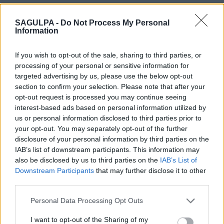
AMBAS ZONAS
SAGULPA -
Do Not Process My Personal
Information
If you wish to opt-out of the sale, sharing to third parties, or
processing of your personal or sensitive information for
Altavista
targeted advertising by us, please use the below opt-out
section to confirm your selection. Please note that after your
0
Plazas de
opt-out request is processed you may continue seeing
Mostrar zona
109
interest-based ads based on personal information utilized by
us or personal information disclosed to third parties prior to
Ocupación: 100%
your opt-out. You may separately opt-out of the further
disclosure of your personal information by third parties on the
IAB’s list of downstream participants. This information may
Schamann
also be disclosed by us to third parties on the
IAB’s List of
Downstream Participants
that may further disclose it to other
0
Plazas de
Mostrar zona
third parties.
104
Personal Data Processing Opt Outs
Ocupación: 100%
I want to opt-out of the Sharing of my