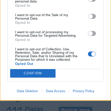
personal data.
Guanarteme
Opted In
113
I want to opt-out of the Sale of my
Plazas
Mostrar zona
Personal Data.
de 766
Opted In
I want to opt-out of processing my
Personal Data for Targeted Advertising.
Ocupación:
Opted In
85%
I want to opt-out of Collection, Use,
Retention, Sale, and/or Sharing of my
Triana
Personal Data that Is Unrelated with the
Purposes for which it was collected.
Opted Out
17
Plazas de
Mostrar zona
CONFIRM
239
Ocupación: 93%
Data Deletion
Data Access
Privacy Policy
Vegueta
Plazas
Mostrar zona