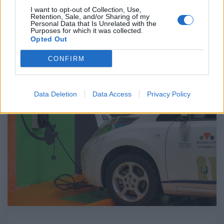
21 de marzo de 2024, 15:00
I want to opt-out of Collection, Use,
El Consejo de Administración de
Sagulpa
ha
Retention, Sale, and/or Sharing of my
Personal Data that Is Unrelated with the
aprobado hoy sus
cuentas anuales
Purposes for which it was collected.
correspondientes al ejercicio 2023. La empresa
Opted Out
pública obtuvo en este ejercicio unos beneficios de
517.267 euros
y aumentó su cifra de negocio un
CONFIRM
11,56%
, alcanzando los
10.007.196 euros
.
Data Deletion
Data Access
Privacy Policy