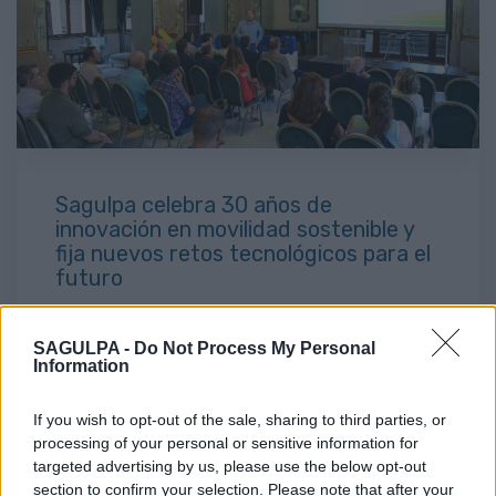
Sagulpa celebra 30 años de
innovación en movilidad sostenible y
fija nuevos retos tecnológicos para el
futuro
24 de septiembre de 2024, 10:59
Sagulpa
conmemora su 30º aniversario como
SAGULPA -
Do Not Process My Personal
Information
referente en
movilidad urbana sostenible
e
innovación tecnológica
en Las Palmas de Gran
Canaria. Enfocada en un futuro verde y eficiente, la
If you wish to opt-out of the sale, sharing to third parties, or
empresa pública se prepara para nuevos desafíos
processing of your personal or sensitive information for
como la reducción de su
huella de carbono
y el uso
targeted advertising by us, please use the below opt-out
de
inteligencia artificial
en sus operaciones.
section to confirm your selection. Please note that after your