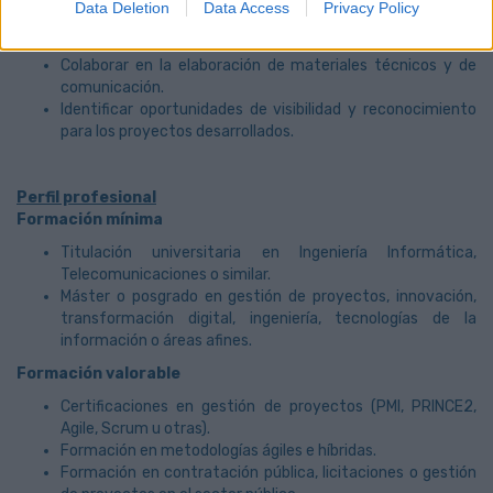
Data Deletion
Data Access
Privacy Policy
Preparar la documentación necesaria para la presentación
de proyectos a premios o reconocimientos.
Colaborar en la elaboración de materiales técnicos y de
comunicación.
Identificar oportunidades de visibilidad y reconocimiento
para los proyectos desarrollados.
Perfil profesional
Formación mínima
Titulación universitaria en Ingeniería Informática,
Telecomunicaciones o similar.
Máster o posgrado en gestión de proyectos, innovación,
transformación digital, ingeniería, tecnologías de la
información o áreas afines.
Formación valorable
Certificaciones en gestión de proyectos (PMI, PRINCE2,
Agile, Scrum u otras).
Formación en metodologías ágiles e híbridas.
Formación en contratación pública, licitaciones o gestión