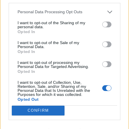
third parties.
Analizar documentación técnica y especificaciones de
Personal Data Processing Opt Outs
proyectos, proponiendo mejoras y soluciones.
Mantenerse actualizado/a sobre tendencias y avances
I want to opt-out of the Sharing of my
relevantes en gestión de proyectos e innovación.
personal data.
Impulsar la aplicación de buenas prácticas y la mejora
Opted In
continua en la Oficina Técnica.
I want to opt-out of the Sale of my
Gestión de riesgos y control
Personal Data.
Opted In
Identificar de forma proactiva riesgos e incidencias en los
proyectos.
I want to opt-out of processing my
Definir y aplicar estrategias de mitigación y resolución.
Personal Data for Targeted Advertising.
Realizar el seguimiento de las acciones correctivas y
Opted In
verificar su adecuación a los requisitos del proyecto.
I want to opt-out of Collection, Use,
Reporting, reuniones y representación técnica
Retention, Sale, and/or Sharing of my
Personal Data that Is Unrelated with the
Preparar informes periódicos sobre el estado y progreso
Purposes for which it was collected.
Opted Out
de los proyectos.
Participar activamente en reuniones de seguimiento,
CONFIRM
aportando análisis, propuestas y mejoras.
Documentar acuerdos y decisiones adoptadas.
Presentación de proyectos a premios y reconocimientos