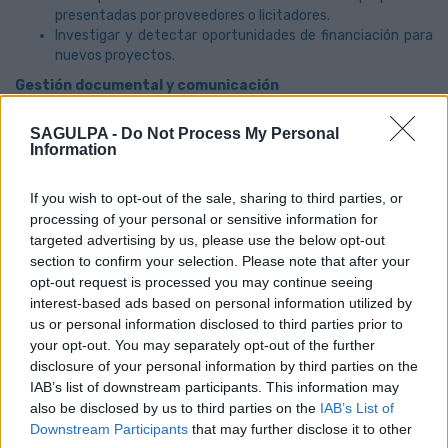
presentadas por proveedores o licitadores.
Investigar y detectar oportunidades de financiación para
nuevos proyectos.
Gestión documental y comunicación
Gestionar y mantener actualizada la documentación de
SAGULPA -
Do Not Process My Personal
los proyectos en plataformas colaborativas.
Information
Facilitar una comunicación eficaz entre los equipos
internos y las partes interesadas externas.
Elaborar informes técnicos y presentaciones de
If you wish to opt-out of the sale, sharing to third parties, or
seguimiento del estado de los proyectos.
processing of your personal or sensitive information for
targeted advertising by us, please use the below opt-out
Colaboración externa y pruebas técnicas
section to confirm your selection. Please note that after your
Coordinarse con proveedores, socios y entidades externas
opt-out request is processed you may continue seeing
para garantizar la correcta ejecución de las distintas
interest-based ads based on personal information utilized by
fases de los proyectos.
us or personal information disclosed to third parties prior to
Participar en pruebas de aplicaciones y sistemas,
your opt-out. You may separately opt-out of the further
documentando incidencias y oportunidades de mejora.
disclosure of your personal information by third parties on the
Coordinar la resolución de problemas detectados durante
IAB’s list of downstream participants. This information may
las pruebas y apoyar la implantación de soluciones
also be disclosed by us to third parties on the
IAB’s List of
técnicas.
Downstream Participants
that may further disclose it to other
Análisis técnico y mejora continua