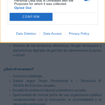
Personal Data that Is Unrelated with the
Purposes for which it was collected.
Idiomas
Opted Out
Nivel de inglés alto (mínimo B2, valorable C1).
CONFIRM
Competencias clave
Capacidad analítica y atención al detalle.
Planificación y orientación a resultados.
Data Deletion
Data Access
Privacy Policy
Comunicación efectiva y trabajo colaborativo.
Adaptabilidad y gestión eficiente del tiempo.
Dominio de herramientas ofimáticas, Google Workspace y
plataformas digitales de gestión de subvenciones (Laycos
u otras).
¿Qué ofrecemos?
Contrato indefinido.
Salario según Grupo Profesional II – Técnico/a B:
39.566,40 € brutos anuales.
Excelente ambiente laboral y beneficios sociales.
Oportunidad de formar parte de una organización pública
comprometida con la innovación, la sostenibilidad y el
desarrollo profesional.