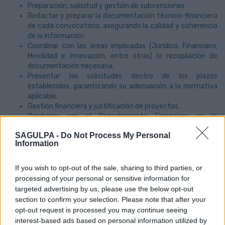
Preparación, solicitud y gestión de subvenciones
Redactar y preparar la documentación técnico-financiera
de cada convocatoria, asegurando la calidad y coherencia
de la información.
Coordinar con las áreas implicadas (Jurídico, Financiero,
Movilidad e Innovación, entre otras) la recopilación de
documentación necesaria.
Presentar las solicitudes dentro de los plazos
establecidos, garantizando su adecuación a la normativa
aplicable.
Gestión financiera y justificación de proyectos.
Colaborar con el Departamento Financiero en la
elaboración y control de presupuestos.
SAGULPA -
Do Not Process My Personal
Realizar el seguimiento de la ejecución presupuestaria y la
Information
justificación económica de los proyectos subvencionados.
Velar por el cumplimiento de los requisitos financieros y
normativos de cada entidad financiadora.
If you wish to opt-out of the sale, sharing to third parties, or
Comunicación, seguimiento y control.
processing of your personal or sensitive information for
Asistir a reuniones técnicas o de consorcio relacionadas
targeted advertising by us, please use the below opt-out
con las subvenciones, representando a Sagulpa junto a las
section to confirm your selection. Please note that after your
áreas implicadas.
opt-out request is processed you may continue seeing
Identificar y mitigar riesgos que puedan afectar el
interest-based ads based on personal information utilized by