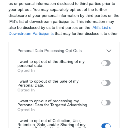
desarrollo o la justificación de las ayudas.
us or personal information disclosed to third parties prior to
Apoyar en las acciones de comunicación y difusión de
your opt-out. You may separately opt-out of the further
resultados, garantizando la visibilidad y cumplimiento de
disclosure of your personal information by third parties on the
los requisitos de cada convocatoria.
IAB’s list of downstream participants. This information may
also be disclosed by us to third parties on the
IAB’s List of
Downstream Participants
that may further disclose it to other
Perfil profesional:
third parties.
Formación mínima requerida
Personal Data Processing Opt Outs
Grado universitario (preferiblemente en ámbitos técnico,
jurídico, económico o de gestión pública).
I want to opt-out of the Sharing of my
personal data.
Formación valorable
Opted In
Formación en normativa de subvenciones y fondos
europeos.
I want to opt-out of the Sale of my
Personal Data.
Máster o posgrado en gestión de proyectos, financiación
Opted In
europea o derecho administrativo.
I want to opt-out of processing my
Experiencia
Personal Data for Targeted Advertising.
Mínimo de 3 años en un puesto similar, gestionando ayudas
Opted In
y subvenciones públicas.
I want to opt-out of Collection, Use,
Experiencia en redacción de propuestas y justificación de
Retention, Sale, and/or Sharing of my
proyectos financiados.