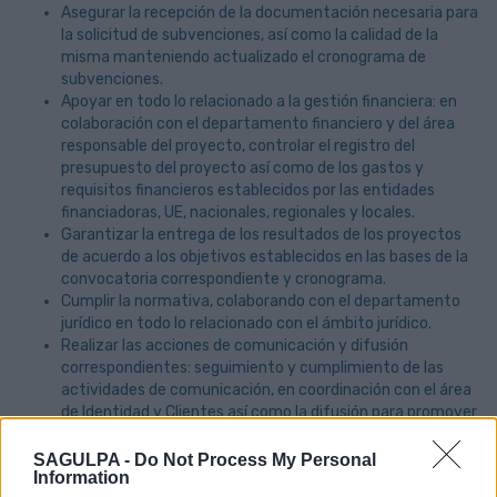
Asegurar la recepción de la documentación necesaria para
la solicitud de subvenciones, así como la calidad de la
misma manteniendo actualizado el cronograma de
subvenciones.
Apoyar en todo lo relacionado a la gestión financiera: en
colaboración con el departamento financiero y del área
responsable del proyecto, controlar el registro del
presupuesto del proyecto así como de los gastos y
requisitos financieros establecidos por las entidades
financiadoras, UE, nacionales, regionales y locales.
Garantizar la entrega de los resultados de los proyectos
de acuerdo a los objetivos establecidos en las bases de la
convocatoria correspondiente y cronograma.
Cumplir la normativa, colaborando con el departamento
jurídico en todo lo relacionado con el ámbito jurídico.
Realizar las acciones de comunicación y difusión
correspondientes: seguimiento y cumplimiento de las
actividades de comunicación, en coordinación con el área
de Identidad y Clientes así como la difusión para promover
los logros y resultados del proyecto, tanto a nivel local
regional, nacional como internacional.
SAGULPA -
Do Not Process My Personal
Information
Identificar y mitigar los riesgos potenciales que puedan