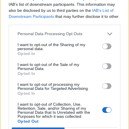
Conocimientos sólidos sobre estrategias de marketing y
IAB’s list of downstream participants. This information may
ventas.
also be disclosed by us to third parties on the
IAB’s List of
Habilidades de comunicación.
Downstream Participants
that may further disclose it to other
Experiencia mínima de 5-6 años en un puesto similar y
third parties.
experiencia en la gestión de equipos de trabajo.
Capacidad analítica, orientación al cliente y a resultados.
Personal Data Processing Opt Outs
I want to opt-out of the Sharing of my
Se valorará:
personal data.
Opted In
Formación adicional en CRM Marketing Digital y/o
formación universitaria en Marketing, ADE o similar.
I want to opt-out of the Sale of my
Experiencia con herramientas: paquete office, hubspot,
Personal Data.
microsoft dynamics, HTML, CSS.
Opted In
Gestión de campañas CRM comercial y de marketing
I want to opt-out of processing my
digital, tanto en captación de clientes como en
Personal Data for Targeted Advertising.
fidelización.
Opted In
Nivel B2 o superior en inglés.
I want to opt-out of Collection, Use,
Retention, Sale, and/or Sharing of my
Personal Data that Is Unrelated with the
Se ofrece:
Purposes for which it was collected.
Opted Out
Formar parte de una organización que contribuye al
proceso transformador de la ciudad de Las Palmas de