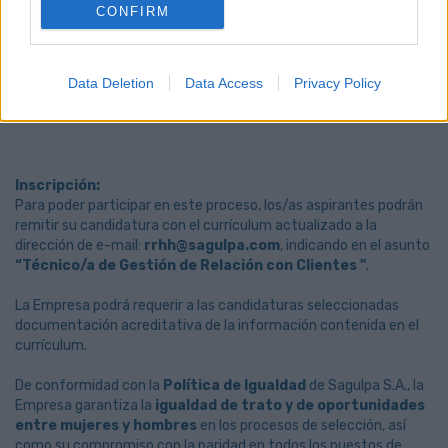
CONFIRM
Gran Canaria.
Contrato indefinido.
Salario correspondiente a Grupo Profesional II según
Convenio Colectivo de SAGULPA S.A. (Técnico/a B:
Data Deletion
Data Access
Privacy Policy
38.224,75 € brutos anuales).
Excelentes condiciones laborales y beneficios sociales.
Inscripción:
Para poder participar en este proceso, los/as aspirantes podrán
remitir su candidatura con el currículum actualizado a la
dirección de e-mail:
rrhh@sagulpa.com
, indicando en el asunto
“Técnico/a de Gestión de Relación con Clientes "
.
La Empresa podrá requerir a las candidaturas seleccionadas
documentación acreditativa de la información contenida en el
currículum.
De conformidad con la
Política de Igualdad
de Sagulpa S.A., la
Empresa garantiza la
igualdad de trato y de oportunidades
entre mujeres y hombres
en los procesos de selección, así
como su compromiso con la paridad en todos los puestos de