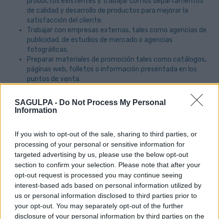
productos existentes y trabajar con los departamentos
de calidad y desarrollo de productos para mejorar la
satisfacción del cliente.
Trabajar con empresas externas, tales como agencias de
publicidad, de estudios de mercado o agencias
fotográficas.
Preparar materiales de promoción tales como catálogos,
páginas web, folletos o información presentada en los
puntos de venta.
Definir kpis y métodos de medición según objetivos de la
acción o estrategia.
SAGULPA -
Do Not Process My Personal
Seguimiento y análisis de resultados y kpis.
Information
Analizar los resultados de las campañas lanzadas
continuamente buscando mejorar los kpis y las campañas.
If you wish to opt-out of the sale, sharing to third parties, or
Implantar las automatizaciones para generar el mayor y
processing of your personal or sensitive information for
mejor impacto en los potenciales clientes y en los ya
targeted advertising by us, please use the below opt-out
existentes.
section to confirm your selection. Please note that after your
opt-out request is processed you may continue seeing
interest-based ads based on personal information utilized by
Requisitos mínimos:
us or personal information disclosed to third parties prior to
Formación ESO/FP especialidad en Marketing o ramas
your opt-out. You may separately opt-out of the further
afines.
disclosure of your personal information by third parties on the