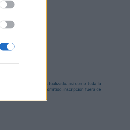
 brutos anuales).
emitir curriculum vitae actualizado, así como toda la
la dirección de e-mail: (omitido, inscripción fuera de