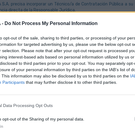
S.A. precisa incorporar un Técnico/a de Contratación Pública a su
cia directa de la Responsable Jurídica.
 funciones principales, entre otras, se encontrarían:
 -
Do Not Process My Personal Information
ón práctica de los procedimientos previstos en la Ley 9/2017, de 8 de 
ión de los expedientes de contratación.
to opt-out of the sale, sharing to third parties, or processing of your per
formation for targeted advertising by us, please use the below opt-out s
ón del procedimiento correspondiente, en cada caso.
r selection. Please note that after your opt-out request is processed y
, archivo, control y seguimiento de los expedientes de contratación.
eing interest-based ads based on personal information utilized by us or
disclosed to third parties prior to your opt-out. You may separately opt-
del perfil del contratante y del portal de transparencia de la entidad (
losure of your personal information by third parties on the IAB’s list of
 de los proyectos y convenios de Responsabilidad Social Corporativa.
. This information may also be disclosed by us to third parties on the
IA
Participants
that may further disclose it to other third parties.
tos mínimos:
cenciatura en Derecho.
l Data Processing Opt Outs
cia mínima en puestos similares de al menos 2 años.
o opt-out of the Sharing of my personal data.
entos prácticos en materia de contratación pública.
In
entos de la Ley 19/2013, de 9 de diciembre, de Transparencia, Acceso