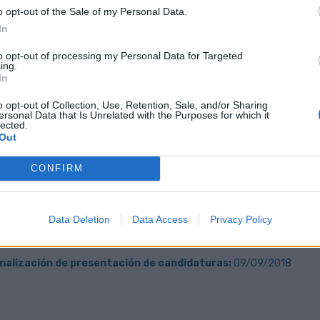
rará:
o opt-out of the Sale of my Personal Data.
n específica en Contratación Pública.
In
n sobre la Ley de Transparencia.
to opt-out of processing my Personal Data for Targeted
ing.
entos sobre Responsabilidad Social Corporativa.
In
ce:
o opt-out of Collection, Use, Retention, Sale, and/or Sharing
 indefinido.
ersonal Data that Is Unrelated with the Purposes for which it
lected.
según convenio (Grupo II – Mandos intermedios y técnicos: 34.153,95 €
Out
lo profesional y excelente ambiente de trabajo.
CONFIRM
ión:
er participar en el proceso selectivo, los/as aspirantes habrán de r
Data Deletion
Data Access
Privacy Policy
ación que estimen de interés para la valoración de su candidatura, a 
ndicando en el asunto “
Oferta Técnico/a Contratación Pública
”.
inalización de presentación de candidaturas:
09/09/2018