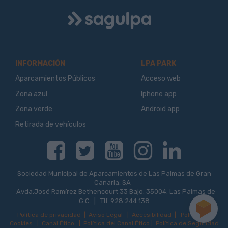
Logo
Sagulpa
INFORMACIÓN
LPA PARK
Aparcamientos Públicos
Acceso web
Zona azul
Iphone app
Zona verde
Android app
Retirada de vehículos
Facebook
Twitter
Youtube
Instagram
Linkedin
Sociedad Municipal de Aparcamientos de Las Palmas de Gran
Canaria, SA
Avda.José Ramírez Bethencourt 33 Bajo. 35004. Las Palmas de
G.C. | Tlf. 928 244 138
Política de privacidad
|
Aviso Legal
|
Accesibilidad
|
Política de
Cookies
|
Canal Ético
|
Política del Canal Ético
|
Política de Seguridad