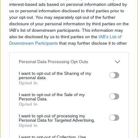
Experiencia acreditada en el puesto y funciones descritas.
interest-based ads based on personal information utilized by
Se valorará positivamente:
us or personal information disclosed to third parties prior to
your opt-out. You may separately opt-out of the further
Conocimientos en idiomas.
disclosure of your personal information by third parties on the
Formación de Postgrado, especialmente en contratación
IAB’s list of downstream participants. This information may
pública.
also be disclosed by us to third parties on the
IAB’s List of
Estar colegiado o tener la posibilidad de colegiarse en el
Downstream Participants
that may further disclose it to other
momento de la contratación.
third parties.
Se ofrece:
Personal Data Processing Opt Outs
Formar parte de una organización que contribuye al
proceso transformador de la ciudad de Las Palmas de
I want to opt-out of the Sharing of my
Gran Canaria.
personal data.
Contrato indefinido.
Opted In
Salario según Convenio Colectivo de SAGULPA S.A.
(Técnico/a Nivel A; 45.079,14 € brutos anuales).
I want to opt-out of the Sale of my
Personal Data.
Excelentes condiciones laborales y beneficios sociales.
Opted In
Inscripción:
I want to opt-out of processing my
Personal Data for Targeted Advertising.
Para poder participar en el proceso selectivo, los/as aspirantes
Opted In
habrán de remitir curriculum vitae actualizado a la dirección de
e-mail: rrhh@sagulpa.com
, indicando en el asunto
I want to opt-out of Collection, Use,