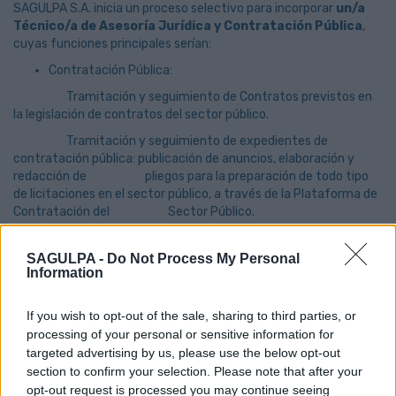
SAGULPA S.A. inicia un proceso selectivo para incorporar
un/a
Técnico/a de Asesoría Jurídica y Contratación Pública
,
cuyas funciones principales serían:
Contratación Pública:
Tramitación y seguimiento de Contratos previstos en
la legislación de contratos del sector público.
Tramitación y seguimiento de expedientes de
contratación pública: publicación de anuncios, elaboración y
redacción de pliegos para la preparación de todo tipo
de licitaciones en el sector público, a través de la Plataforma de
Contratación del Sector Público.
Redacción de escritos y contratos, elaboración de
informes y contestación de reclamaciones y recursos de
SAGULPA -
Do Not Process My Personal
Information
todo tipo.
Conocimientos en legislación en materia de Contratos,
Transparencia y Procedimiento administrativo.
If you wish to opt-out of the sale, sharing to third parties, or
processing of your personal or sensitive information for
targeted advertising by us, please use the below opt-out
Requisitos mínimos:
section to confirm your selection. Please note that after your
Licenciatura / Grado en Derecho.
opt-out request is processed you may continue seeing