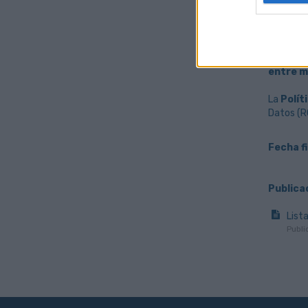
La Empre
curriculu
De confo
entre m
La
Polít
Datos (RG
Fecha f
Publica
List
Publi