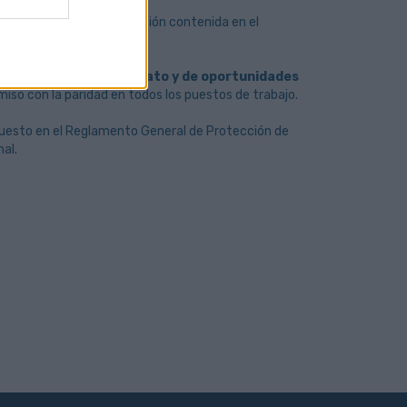
editativa de la información contenida en el
rantiza la
igualdad de trato y de oportunidades
iso con la paridad en todos los puestos de trabajo.
puesto en el Reglamento General de Protección de
al.