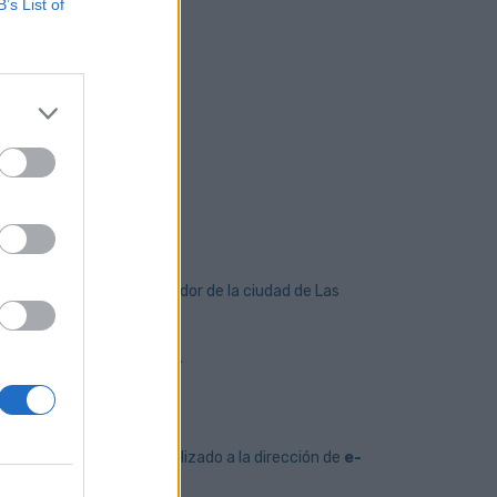
B’s List of
ye al proceso transformador de la ciudad de Las
.079,14 € brutos anuales).
ir curriculum vitae actualizado a la dirección de
e-
enierías”
.