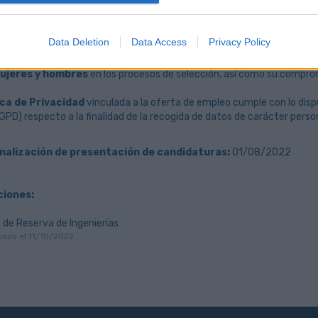
sa podrá requerir a las candidaturas seleccionadas documentación acr
m vitae.
Data Deletion
Data Access
Privacy Policy
rmidad con la
Política de Igualdad de Sagulpa S.A.
, la empresa ga
ujeres y hombres
en los procesos de selección, así como su comprom
ica de Privacidad
vinculada a la oferta de empleo cumple con lo dis
PD) respecto a la finalidad de la recogida de datos de carácter person
inalización de presentación de candidaturas:
01/08/2022
ciones:
a de Reserva de Ingenierías
cado el 11/10/2022