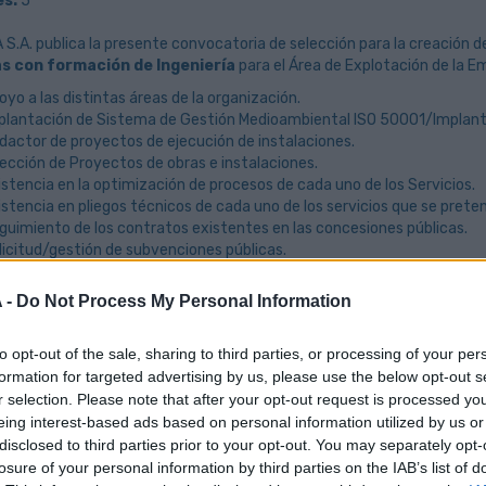
s:
5
S.A. publica la presente convocatoria de selección para la creación 
s con formación de Ingeniería
para el Área de Explotación de la Em
oyo a las distintas áreas de la organización.
plantación de Sistema de Gestión Medioambiental ISO 50001/Implanta
dactor de proyectos de ejecución de instalaciones.
rección de Proyectos de obras e instalaciones.
istencia en la optimización de procesos de cada uno de los Servicios.
istencia en pliegos técnicos de cada uno de los servicios que se prete
guimiento de los contratos existentes en las concesiones públicas.
licitud/gestión de subvenciones públicas.
alizar un análisis de costes para elaborar los informes económicos de l
ntener relación con los responsables de los contratos.
 -
Do Not Process My Personal Information
pervisar y analizar los gastos para facilitar el control económico de 
tos mínimos:
to opt-out of the sale, sharing to third parties, or processing of your per
formation for targeted advertising by us, please use the below opt-out s
do en Ingeniería de Organización Industrial / Ingeniería Industrial / Ing
r selection. Please note that after your opt-out request is processed y
rmación en CAD, Microsoft Project, CYPE, Presto.
eing interest-based ads based on personal information utilized by us or
vel avanzado de Excel.
disclosed to third parties prior to your opt-out. You may separately opt-
bilitado para firmar proyectos.
periencia mínima de 3 años en redacción de proyectos y dirección de l
losure of your personal information by third parties on the IAB’s list of