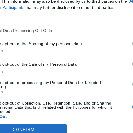
rnet de conducir.
. This information may also be disclosed by us to third parties on the
IA
Participants
that may further disclose it to other third parties.
rará positivamente:
rmación de postgrado.
rmación en digitalización e innovación.
rmación en ingeniería de tráfico.
l Data Processing Opt Outs
rmación en Energías Renovables.
rección de proyectos de energía renovable.
o opt-out of the Sharing of my personal data.
rección de proyectos de obra civil.
In
rmación en Prevención de Riesgos Laborales.
tificación B1 o superior de Inglés.
o opt-out of the Sale of my Personal Data.
ce:
In
rmar parte de una lista de reserva para una organización que contribu
to opt-out of processing my Personal Data for Targeted
lmas de Gran Canaria.
ing.
ntrato indefinido.
In
lario según Convenio Colectivo de SAGULPA S.A. (Técnico/a Nivel A; 45
celentes condiciones laborales y beneficios sociales.
o opt-out of Collection, Use, Retention, Sale, and/or Sharing
ersonal Data that Is Unrelated with the Purposes for which it
lected.
ión:
Out
r participar en el proceso selectivo, los/as aspirantes habrán de remit
rhh@sagulpa.com
, indicando en el asunto
“Lista de Reserva de Ing
CONFIRM