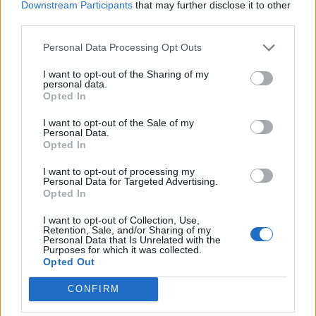
Certificación en SCRUM.
Downstream Participants
that may further disclose it to other
third parties.
Otros méritos a valorar:
Personal Data Processing Opt Outs
Formación de postgrado.
I want to opt-out of the Sharing of my
Formación en digitalización e innovación.
personal data.
Opted In
Formación en herramientas Big Data y herramientas
científico de datos.
I want to opt-out of the Sale of my
Formación en GIS.
Personal Data.
Formación en desarrollo aplicaciones móviles.
Opted In
Conocimientos de herramientas relacionadas con la
movilidad urbana.
I want to opt-out of processing my
Personal Data for Targeted Advertising.
Opted In
Se ofrece:
I want to opt-out of Collection, Use,
Retention, Sale, and/or Sharing of my
Contratación por proyectos con posibilidad de
Personal Data that Is Unrelated with the
incorporación a plantilla con contrato indefinido.
Purposes for which it was collected.
Salario según Convenio Colectivo de Sagulpa S.A.
Opted Out
(Técnico/a Nivel A: 44.195,24 € brutos anuales - Técnico/a
Nivel B: 36.031,28 € brutos anuales).
CONFIRM
Desarrollo profesional y combinación de trabajo presencial
y a distancia.