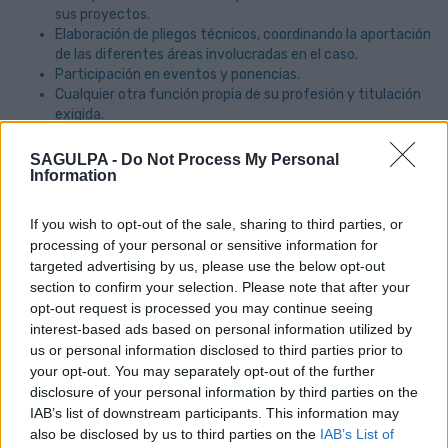
sus proyectos.
Elaboración de pliegos técnicos, coordinando la aportación
de las diferentes áreas involucradas en el caso.
Participación en eventos y ponencias.
Cualquier otra función propia de su profesión y titulación
exigida.
Cualquier otra tarea compleja que le sea encomendado
por el Responsable de Explotación e Innovación.
SAGULPA -
Do Not Process My Personal
Information
Requisitos mínimos:
If you wish to opt-out of the sale, sharing to third parties, or
Grado en Ingeniería en Informática.
processing of your personal or sensitive information for
Conocimientos de inglés técnico.
targeted advertising by us, please use the below opt-out
Formación en metodología ágiles.
section to confirm your selection. Please note that after your
Experiencia mínima de más de 5 años en gestión de
opt-out request is processed you may continue seeing
proyectos tecnológicos.
interest-based ads based on personal information utilized by
Conocimiento de herramientas de planificación de
us or personal information disclosed to third parties prior to
proyectos.
your opt-out. You may separately opt-out of the further
disclosure of your personal information by third parties on the
IAB’s list of downstream participants. This information may
Se valorará especialmente:
also be disclosed by us to third parties on the
IAB’s List of