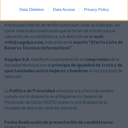
Data Deletion
Data Access
Privacy Policy
Inscripción:
Para poder participar en el proceso selectivo, las personas
interesadas habrán de remitir curriculum vitae actualizado, así
como toda la documentación que estimen de interés para la
valoración de su candidatura, a la dirección de
e-mail:
rrhh@sagulpa.com
, indicando en el
asunto “Oferta Lista de
Reserva Técnicos Informáticos”.
Sagulpa S.A.
manifiesta expresamente el
compromiso
de la
Sociedad Municipal con el
principio de igualdad de trato y de
oportunidades entre mujeres y hombres
en los procesos de
selección.
La
Política de Privacidad
vinculada a la oferta de empleo
cumple con lo dispuesto en el Reglamento General de
Protección de Datos (RGPD) respecto a la finalidad de la
recogida de datos de carácter personal.
Fecha finalización de presentación de candidaturas: