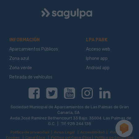
Logo
Sagulpa
INFORMACIÓN
LPA PARK
Aparcamientos Públicos
Acceso web
Zona azul
Iphone app
Zona verde
Android app
Retirada de vehículos
Facebook
Twitter
Youtube
Instagram
Linkedin
Sociedad Municipal de Aparcamientos de Las Palmas de Gran
Canaria, SA
Avda.José Ramírez Bethencourt 33 Bajo. 35004. Las Palmas de
G.C. | Tlf. 928 244 138
Política de privacidad
|
Aviso Legal
|
Accesibilidad
|
Política de
Cookies
|
Canal Ético
|
Política del Canal Ético
|
Política de Seguridad