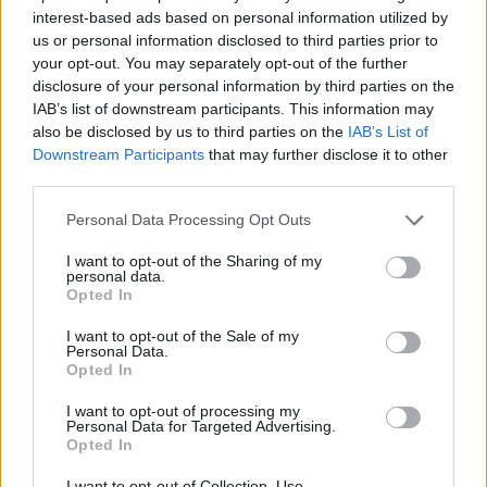
interest-based ads based on personal information utilized by
Fecha finalización de presentación de candidaturas:
us or personal information disclosed to third parties prior to
18/12/2017
your opt-out. You may separately opt-out of the further
disclosure of your personal information by third parties on the
IAB’s list of downstream participants. This information may
Publicaciones:
also be disclosed by us to third parties on the
IAB’s List of
Downstream Participants
that may further disclose it to other
Convocatoria Bolsa de empleo Controladores S.E.R. 2017
third parties.
Publicado el 28/11/2017
Anexos
Personal Data Processing Opt Outs
Publicado el 29/11/2017
I want to opt-out of the Sharing of my
Anuncio de Lista Provisional
personal data.
Publicado el 26/01/2018
Opted In
Lista de Admitidos
Publicado el 26/01/2018
I want to opt-out of the Sale of my
Personal Data.
Lista de Excluidos
Opted In
Publicado el 26/01/2018
I want to opt-out of processing my
Lista definitiva Admitidos
Personal Data for Targeted Advertising.
Publicado el 02/02/2018
Opted In
Lista definitiva Excluidos
I want to opt-out of Collection, Use,