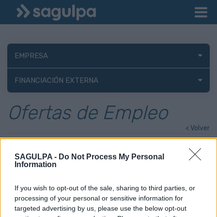
EMPRESA
FINANCIACIÓN EXTERNA
Ofertas de Empleo
< Volver
Controlador/a de Estacionamiento
SAGULPA -
Do Not Process My Personal
Regulado (Zona S.E.R.) –
Information
Contratación Temporal (Cerrado el
plazo de inscripciones)
If you wish to opt-out of the sale, sharing to third parties, or
processing of your personal or sensitive information for
Fecha de publicación:
10/04/2026
targeted advertising by us, please use the below opt-out