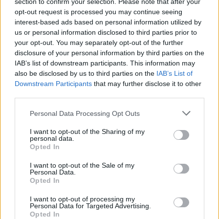
section to confirm your selection. Please note that after your
Vacantes:
En base a las necesidades del servicio
opt-out request is processed you may continue seeing
interest-based ads based on personal information utilized by
Inscripción:
us or personal information disclosed to third parties prior to
Forma parte de
SAGULPA
y contribuye a mejorar la movilidad de
your opt-out. You may separately opt-out of the further
Las Palmas de Gran Canaria, facilitando un uso más ordenado y
disclosure of your personal information by third parties on the
eficiente del espacio público.
IAB’s list of downstream participants. This information may
also be disclosed by us to third parties on the
IAB’s List of
Las personas interesadas podrán presentar su candidatura a
Downstream Participants
that may further disclose it to other
través del siguiente enlace:
third parties.
https://www.talento.sagulpa.com/
Personal Data Processing Opt Outs
Deberán cumplimentar la información requerida y seguir los
pasos de inscripción establecidos en la plataforma hasta el
I want to opt-out of the Sharing of my
20/04/2026.
personal data.
Opted In
SAGULPA S.A. garantiza la igualdad de trato y oportunidades
entre mujeres y hombres en todos sus procesos de selección, así
I want to opt-out of the Sale of my
como el cumplimiento de la normativa vigente en materia de
Personal Data.
protección de datos.
Opted In
I want to opt-out of processing my
Fecha finalización de presentación de candidaturas:
Personal Data for Targeted Advertising.
20/04/2026
Opted In