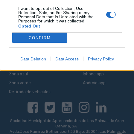
I want to opt-out of Collection, Use,
Retention, Sale, and/or Sharing of my
Personal Data that Is Unrelated with the
Purposes for which it was collected.
Logo
Opted Out
CONFIRM
Sagulpa
INFORMACIÓN
LPA PARK
Data Deletion
Data Access
Privacy Policy
Aparcamientos Públicos
Acceso web
Zona azul
Iphone app
Zona verde
Android app
Retirada de vehículos
Facebook
Twitter
Youtube
Instagram
Linkedin
Sociedad Municipal de Aparcamientos de Las Palmas de Gran
Canaria, SA
Avda.José Ramírez Bethencourt 33 Bajo. 35004. Las Palmas de