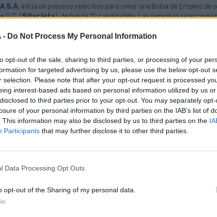
 S.A.
inicia un proceso selectivo para crear una Bolsa de Empleo de o
 G.C. (
Sítycleta
), de hasta 10 candidat@s. Las personas seleccionad
sa, bajo cualquiera de las modalidades de contratación vigentes.
 -
Do Not Process My Personal Information
iones principales serían:
to opt-out of the sale, sharing to third parties, or processing of your per
ansporte y reubicación de las bicicletas entre estaciones
formation for targeted advertising by us, please use the below opt-out s
ntenimiento y limpieza básicos de las bicicletas
r selection. Please note that after your opt-out request is processed y
ntenimiento y limpieza básicos de las estaciones
eing interest-based ads based on personal information utilized by us or
ención al usuario
disclosed to third parties prior to your opt-out. You may separately opt-
tos mínimos:
losure of your personal information by third parties on the IAB’s list of
. This information may also be disclosed by us to third parties on the
IA
ulo de E.S.O.
Participants
that may further disclose it to other third parties.
rnet de conducir tipo B
sponibilidad horaria para trabajar a turnos, de lunes a domingo, con l
rará positivamente:
l Data Processing Opt Outs
periencia previa en puestos relacionados con la venta, transporte, re
rmación en mecánica de bicicletas
o opt-out of the Sharing of my personal data.
nocimientos de inglés o alemán
In
ce: