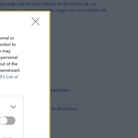
perari@s del Servicio Público de Bicicletas de Las
as podrían ser incorporadas, según las necesidades de
sonal or
ection to
ou may
 personal
out of the
 downstream
B’s List of
os descansos legalmente establecidos
paración o mantenimiento de Bicicletas.