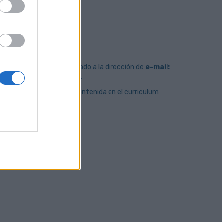
ratación vigentes
 curriculum vitae actualizado a la dirección de
e-mail:
o Operari@ Bicicletas
”.
iva de la información contenida en el curriculum