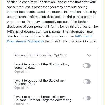
section to confirm your selection. Please note that after your
Implementar modelos de simulación para tráfico,
opt-out request is processed you may continue seeing
demanda u otras áreas clave.
interest-based ads based on personal information utilized by
Aplicar técnicas de machine learning y análisis avanzado.
Evaluar escenarios estratégicos mediante herramientas
us or personal information disclosed to third parties prior to
predictivas.
your opt-out. You may separately opt-out of the further
disclosure of your personal information by third parties on the
Impulso de la cultura del dato dentro de la organización
IAB’s list of downstream participants. This information may
Colaborar en formaciones internas sobre el uso y gestión
also be disclosed by us to third parties on the
IAB’s List of
de datos.
Downstream Participants
that may further disclose it to other
Sensibilizar a los equipos sobre la importancia de la calidad
third parties.
del dato.
Promover buenas prácticas en analítica y toma de
Personal Data Processing Opt Outs
decisiones.
I want to opt-out of the Sharing of my
personal data.
REQUISITOS DEL PERFIL
Opted In
Formación académica:
I want to opt-out of the Sale of my
Personal Data.
Experiencia mínima de un año en las tareas descritas en la
Opted In
oferta.
Curso de especialización en Inteligencia Artificial y Big
I want to opt-out of processing my
Data.
Personal Data for Targeted Advertising.
Formación Profesional de Grado Superior en Desarrollo de
Opted In