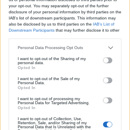
0
your opt-out. You may separately opt-out of the further
Plazas de
Mostrar zona
disclosure of your personal information by third parties on the
109
IAB’s list of downstream participants. This information may
Ocupación: 100%
also be disclosed by us to third parties on the
IAB’s List of
Downstream Participants
that may further disclose it to other
third parties.
Schamann
Personal Data Processing Opt Outs
0
Plazas de
Mostrar zona
I want to opt-out of the Sharing of my
104
personal data.
Opted In
Ocupación: 100%
I want to opt-out of the Sale of my
Personal Data.
Guanarteme
Opted In
82
I want to opt-out of processing my
Plazas de
Personal Data for Targeted Advertising.
Mostrar zona
Opted In
766
Ocupación: 89%
I want to opt-out of Collection, Use,
Retention, Sale, and/or Sharing of my
Personal Data that Is Unrelated with the